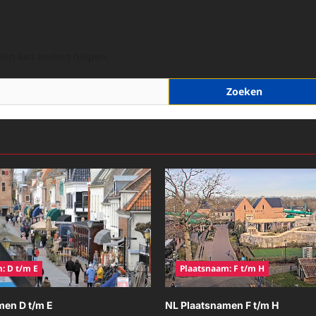
hien kan zoeken helpen.
: D t/m E
Plaatsnaam: F t/m H
men D t/m E
NL Plaatsnamen F t/m H