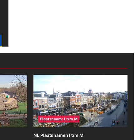
Plaatsnaam: I t/m M
NL Plaatsnamen I t/m M