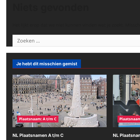
Niets gevonden
Het lijkt erop dat we niet kunnen vinden wat je zoekt. Missc
Zoeken
naar:
Je hebt dit misschien gemist
Plaatsnaam: A t/m C
Plaatsnaam
NL Plaatsnamen A t/m C
NL Plaatsna