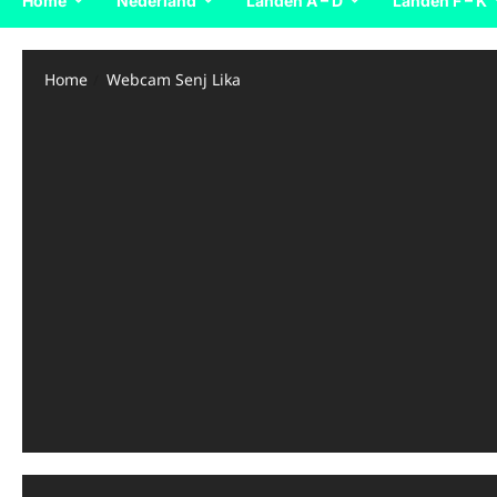
Home
Nederland
Landen A – D
Landen F – K
Home
Webcam Senj Lika