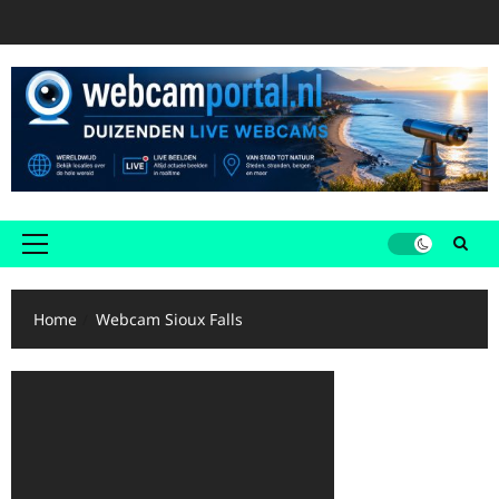
Ga
naar
de
inhoud
Primair
menu
Home
Webcam Sioux Falls