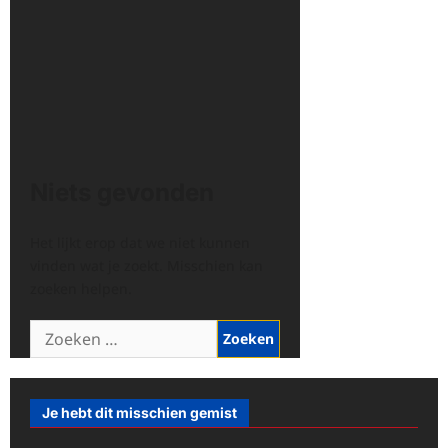
Niets gevonden
Het lijkt erop dat we niet kunnen
vinden wat je zoekt. Misschien kan
zoeken helpen.
Zoeken
naar:
Je hebt dit misschien gemist