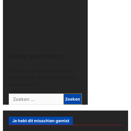
Niets gevonden
Het lijkt erop dat we niet kunnen
vinden wat je zoekt. Misschien kan
zoeken helpen.
Zoeken
naar:
Je hebt dit misschien gemist