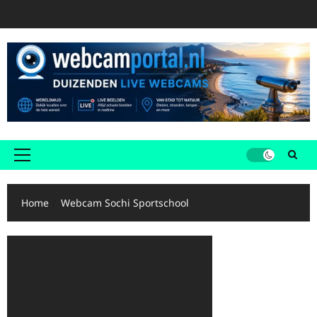
Ga
naar
de
inhoud
Primair
menu
Home
Webcam Sochi Sportschool