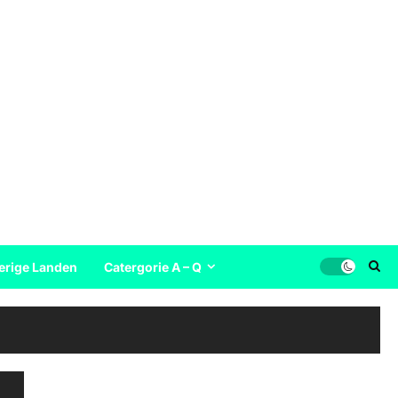
erige Landen
Catergorie A – Q