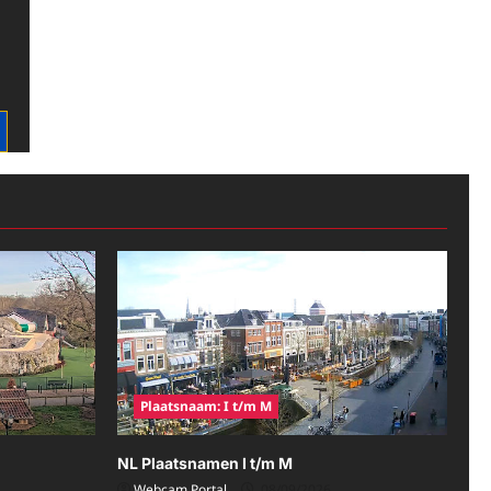
Plaatsnaam: I t/m M
NL Plaatsnamen I t/m M
Webcam Portal
08/09/2026