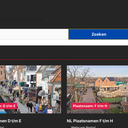
hien kan zoeken helpen.
: D t/m E
Plaatsnaam: F t/m H
men D t/m E
NL Plaatsnamen F t/m H
al
08/09/2026
Webcam Portal
08/09/2026