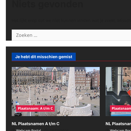
Niets gevonden
Het lijkt erop dat we niet kunnen vinden wat je zoekt. Missc
Zoeken
naar:
Je hebt dit misschien gemist
Plaatsnaam: A t/m C
Plaatsnaam
NL Plaatsnamen A t/m C
NL Plaatsna
Webcam Portal
08/09/2026
Webcam Port