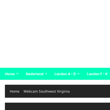
Home
Nederland
Landen A – D
Landen F – K
Home
Webcam Southwest Virginia