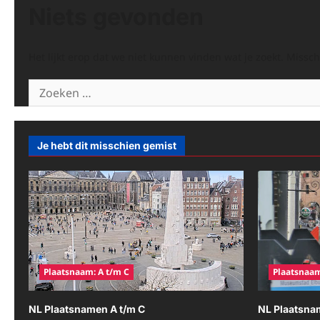
Niets gevonden
Het lijkt erop dat we niet kunnen vinden wat je zoekt. Missc
Zoeken
naar:
Je hebt dit misschien gemist
Plaatsnaam: A t/m C
Plaatsnaam
NL Plaatsnamen A t/m C
NL Plaatsna