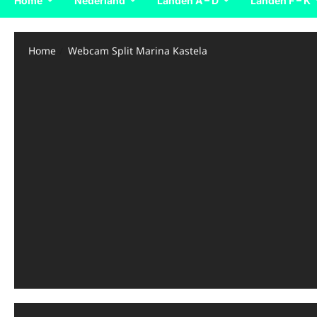
Home
Nederland
Landen A – D
Landen F – K
Home
Webcam Split Marina Kastela