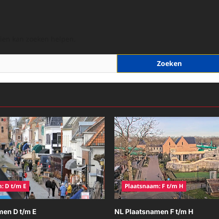
hien kan zoeken helpen.
: D t/m E
Plaatsnaam: F t/m H
men D t/m E
NL Plaatsnamen F t/m H