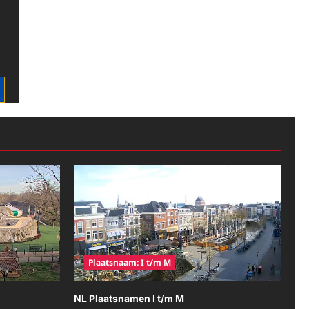
Plaatsnaam: I t/m M
NL Plaatsnamen I t/m M