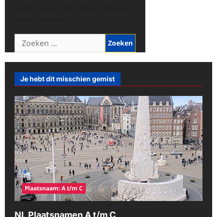
vinden wat je zoekt. Misschien kan
zoeken helpen.
Zoeken
naar:
Je hebt dit misschien gemist
Plaatsnaam: A t/m C
NL Plaatsnamen A t/m C