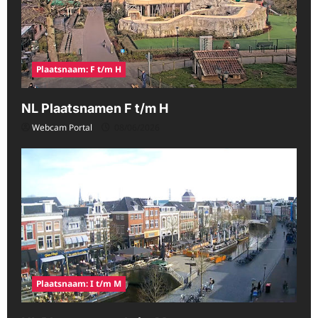
Plaatsnaam: F t/m H
NL Plaatsnamen F t/m H
Webcam Portal
08/06/2026
Plaatsnaam: I t/m M