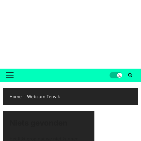
Primair
menu
Home
Webcam Tenvik
Niets gevonden
Het lijkt erop dat we niet kunnen