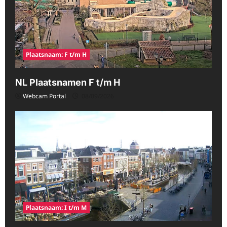
Plaatsnaam: F t/m H
NL Plaatsnamen F t/m H
Webcam Portal
08/09/2026
Plaatsnaam: I t/m M