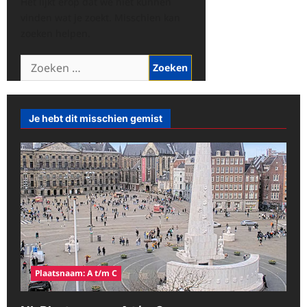
Het lijkt erop dat we niet kunnen
vinden wat je zoekt. Misschien kan
zoeken helpen.
Zoeken
naar:
Je hebt dit misschien gemist
Plaatsnaam: A t/m C