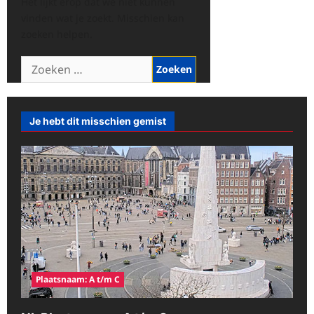
Het lijkt erop dat we niet kunnen
vinden wat je zoekt. Misschien kan
zoeken helpen.
Zoeken
naar:
Je hebt dit misschien gemist
Plaatsnaam: A t/m C