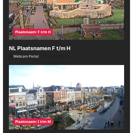
Plaatsnaam: F t/m H
NL Plaatsnamen F t/m H
Webcam Portal
08/09/2026
Plaatsnaam: I t/m M