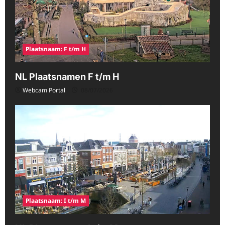
Plaatsnaam: F t/m H
NL Plaatsnamen F t/m H
Webcam Portal
08/07/2026
Plaatsnaam: I t/m M