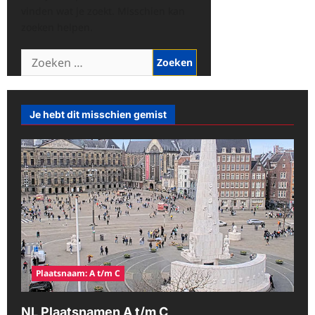
vinden wat je zoekt. Misschien kan
zoeken helpen.
Zoeken
naar:
Je hebt dit misschien gemist
Plaatsnaam: A t/m C
NL Plaatsnamen A t/m C