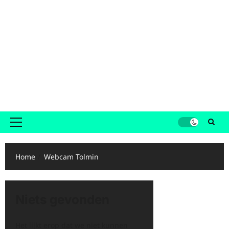
Primair
menu
Home
Webcam Tolmin
Niets gevonden
Het lijkt erop dat we niet kunnen