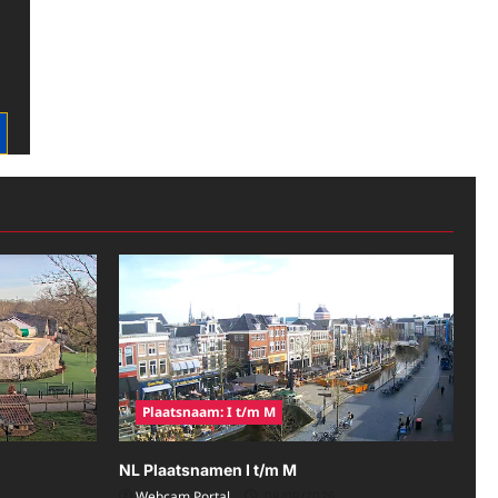
Plaatsnaam: I t/m M
NL Plaatsnamen I t/m M
Webcam Portal
08/08/2026