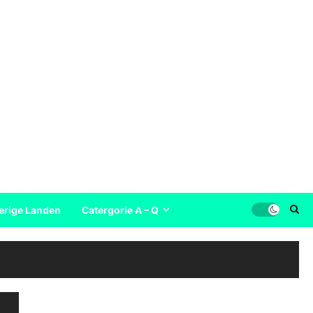
erige Landen
Catergorie A – Q