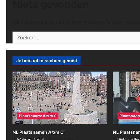
Niets gevonden
Het lijkt erop dat we niet kunnen vinden wat je zoekt. Missc
Zoeken
naar:
Je hebt dit misschien gemist
Plaatsnaam: A t/m C
Plaatsnaam
NL Plaatsnamen A t/m C
NL Plaatsna
Webcam Portal
08/08/2026
Webcam Port