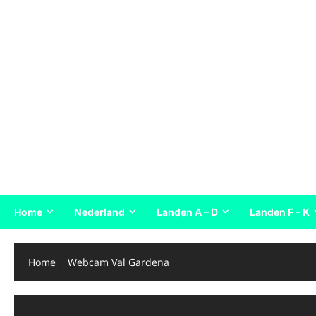
Home
Nederland
Landen A – D
Landen F – K
Home
Webcam Val Gardena