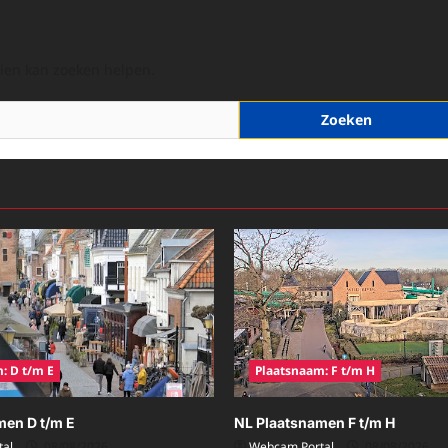
hien kan zoeken helpen.
: D t/m E
Plaatsnaam: F t/m H
men D t/m E
NL Plaatsnamen F t/m H
al
08/08/2026
Webcam Portal
08/08/2026