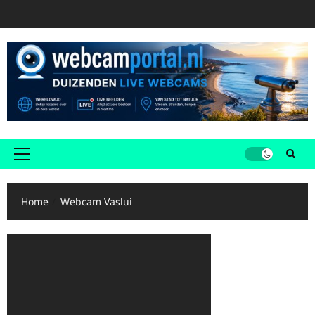
Ga
naar
de
inhoud
Primair
menu
Home
Webcam Vaslui