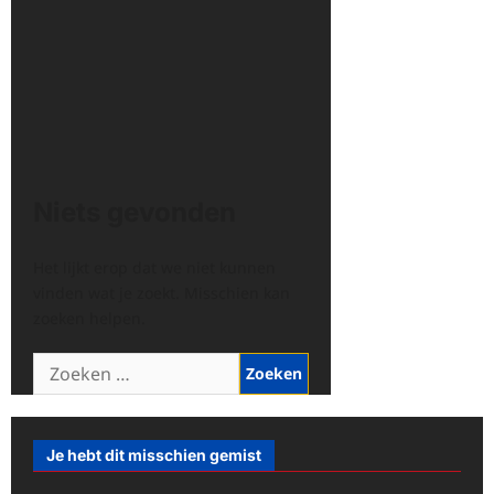
Niets gevonden
Het lijkt erop dat we niet kunnen
vinden wat je zoekt. Misschien kan
zoeken helpen.
Zoeken
naar:
Je hebt dit misschien gemist