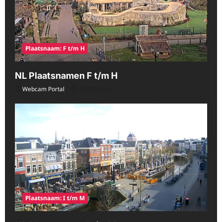
Plaatsnaam: F t/m H
NL Plaatsnamen F t/m H
Webcam Portal
08/07/2026
Plaatsnaam: I t/m M