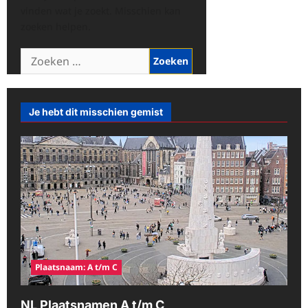
vinden wat je zoekt. Misschien kan
zoeken helpen.
Zoeken
naar:
Je hebt dit misschien gemist
Plaatsnaam: A t/m C
NL Plaatsnamen A t/m C