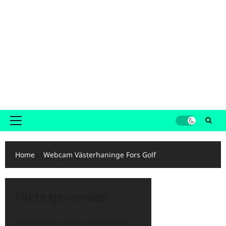
Primair
menu
Home
Webcam Västerhaninge Fors Golf
Niets gevonden
Het lijkt erop dat we niet kunnen