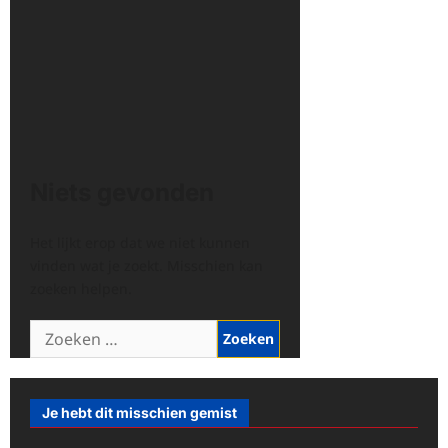
Niets gevonden
Het lijkt erop dat we niet kunnen
vinden wat je zoekt. Misschien kan
zoeken helpen.
Zoeken
naar:
Je hebt dit misschien gemist