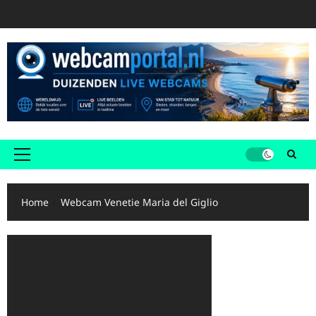
Ga
naar
de
inhoud
Primair
menu
Home
Webcam Venetie Maria del Giglio