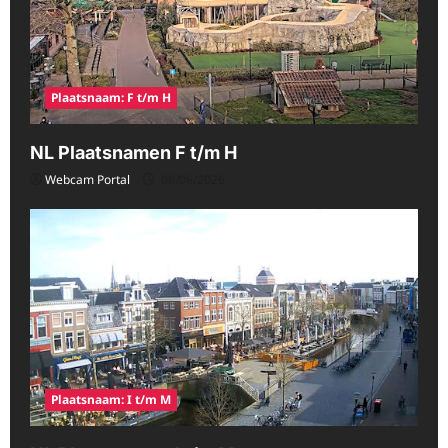
Plaatsnaam: F t/m H
NL Plaatsnamen F t/m H
Webcam Portal
08/06/2026
Plaatsnaam: I t/m M