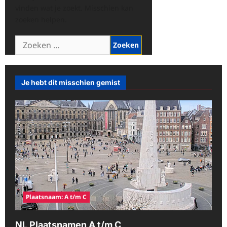
vinden wat je zoekt. Misschien kan
zoeken helpen.
Zoeken
naar:
Je hebt dit misschien gemist
Plaatsnaam: A t/m C
NL Plaatsnamen A t/m C