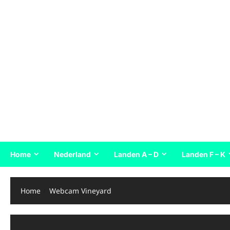
Home
Nederland
Landen A – D
Landen F – K
Home
Webcam Vineyard