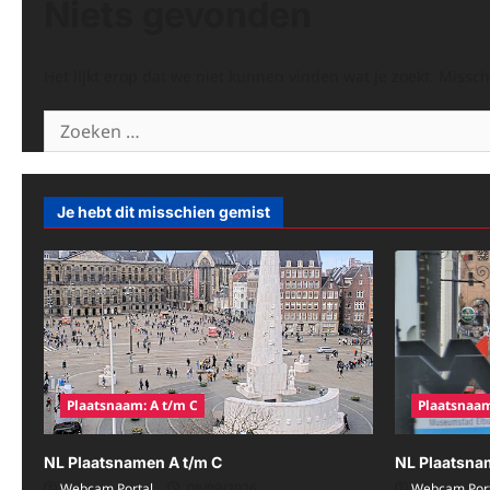
Niets gevonden
Het lijkt erop dat we niet kunnen vinden wat je zoekt. Missc
Zoeken
naar:
Je hebt dit misschien gemist
Plaatsnaam: A t/m C
Plaatsnaam
NL Plaatsnamen A t/m C
NL Plaatsna
Webcam Portal
08/09/2026
Webcam Port