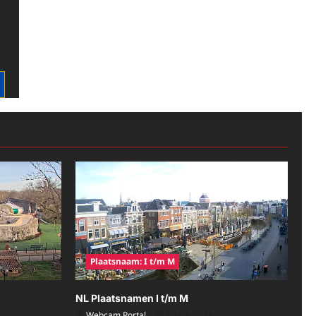
Plaatsnaam: I t/m M
NL Plaatsnamen I t/m M
Webcam Portal
08/09/2026