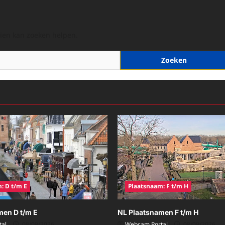
hien kan zoeken helpen.
: D t/m E
Plaatsnaam: F t/m H
men D t/m E
NL Plaatsnamen F t/m H
al
08/09/2026
Webcam Portal
08/09/2026