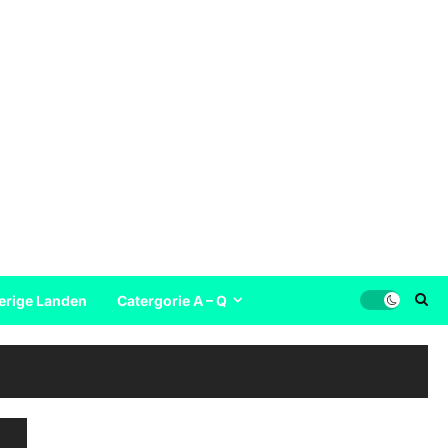
erige Landen
Catergorie A – Q