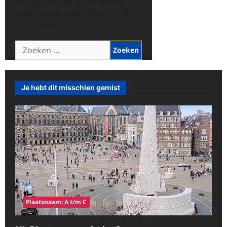
Het lijkt erop dat we niet kunnen
vinden wat je zoekt. Misschien kan
zoeken helpen.
Zoeken
naar:
Je hebt dit misschien gemist
Plaatsnaam: A t/m C