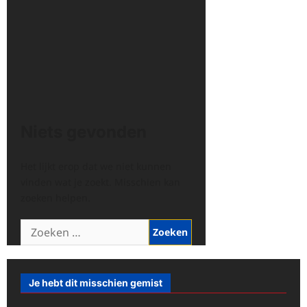
Niets gevonden
Het lijkt erop dat we niet kunnen
vinden wat je zoekt. Misschien kan
zoeken helpen.
Zoeken
naar:
Je hebt dit misschien gemist