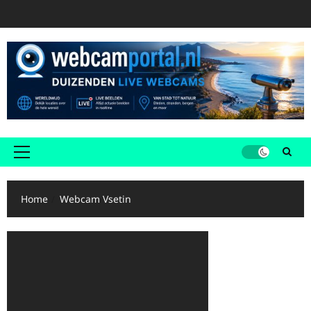
Ga
naar
de
inhoud
Primair
menu
Home
Webcam Vsetin