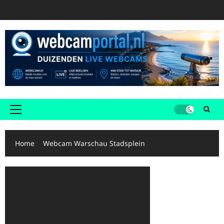
Ga
naar
de
inhoud
Primair
menu
Home
Webcam Warschau Stadsplein