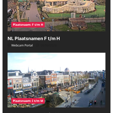
Plaatsnaam: F t/m H
NL Plaatsnamen F t/m H
Webcam Portal
08/06/2026
Plaatsnaam: I t/m M