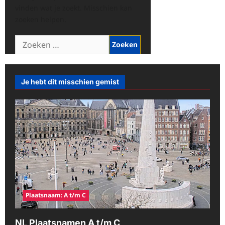
vinden wat je zoekt. Misschien kan
zoeken helpen.
Zoeken
naar:
Je hebt dit misschien gemist
Plaatsnaam: A t/m C
NL Plaatsnamen A t/m C