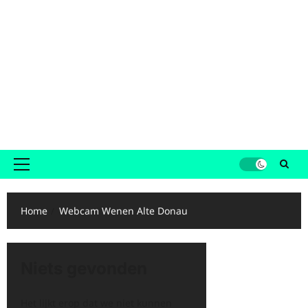
Primair
menu
Home
Webcam Wenen Alte Donau
Niets gevonden
Het lijkt erop dat we niet kunnen