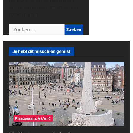
Het lijkt erop dat we niet kunnen
vinden wat je zoekt. Misschien kan
zoeken helpen.
Zoeken
naar:
Je hebt dit misschien gemist
Plaatsnaam: A t/m C