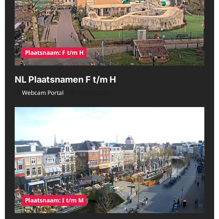
Plaatsnaam: F t/m H
NL Plaatsnamen F t/m H
Webcam Portal
08/10/2026
Plaatsnaam: I t/m M