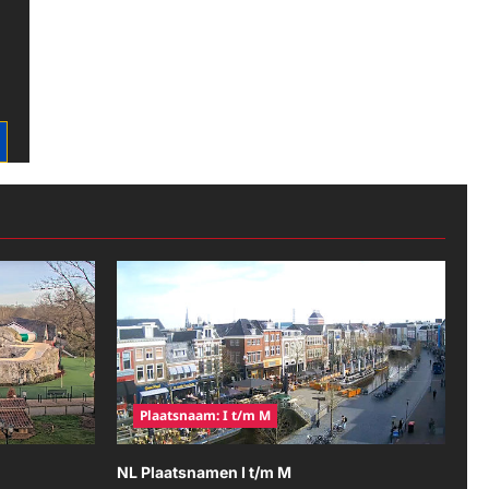
Plaatsnaam: I t/m M
NL Plaatsnamen I t/m M