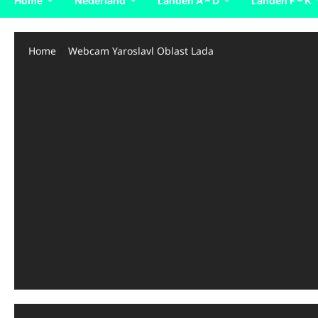
Home
Nederland
Landen A – D
Landen F – K
Home
Webcam Yaroslavl Oblast Lada