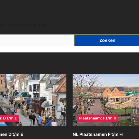
hien kan zoeken helpen.
: D t/m E
Plaatsnaam: F t/m H
men D t/m E
NL Plaatsnamen F t/m H