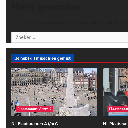
Niets gevonden
Het lijkt erop dat we niet kunnen vinden wat je zoekt. Missc
Zoeken
naar:
Je hebt dit misschien gemist
Plaatsnaam: A t/m C
Plaatsnaam
NL Plaatsnamen A t/m C
NL Plaatsna