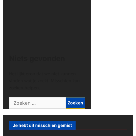
Niets gevonden
Het lijkt erop dat we niet kunnen
vinden wat je zoekt. Misschien kan
zoeken helpen.
Zoeken
naar:
Je hebt dit misschien gemist