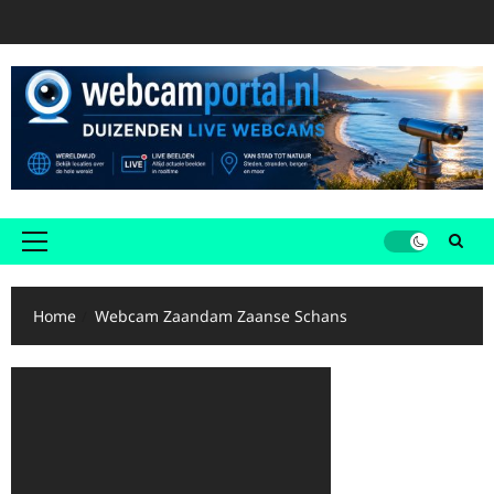
Ga
naar
de
inhoud
Primair
menu
Home
Webcam Zaandam Zaanse Schans