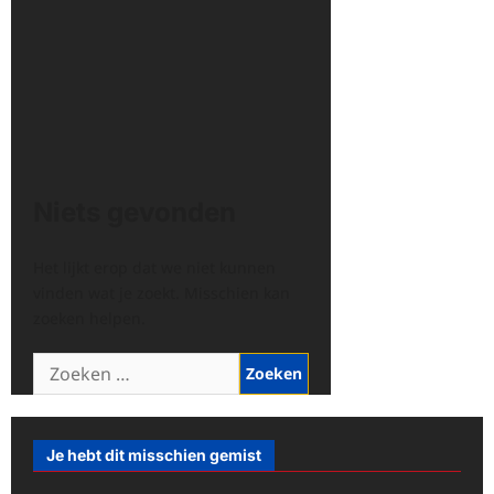
Niets gevonden
Het lijkt erop dat we niet kunnen
vinden wat je zoekt. Misschien kan
zoeken helpen.
Zoeken
naar:
Je hebt dit misschien gemist