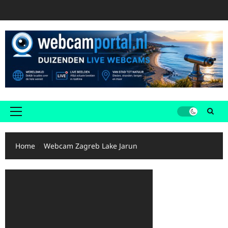
Ga
naar
de
inhoud
Primair
menu
Home
Webcam Zagreb Lake Jarun