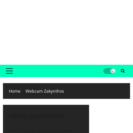
Primair
menu
Home
Webcam Zakynthos
Niets gevonden
Het lijkt erop dat we niet kunnen