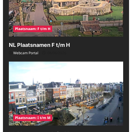
Plaatsnaam: F t/m H
NL Plaatsnamen F t/m H
Webcam Portal
08/06/2026
Plaatsnaam: I t/m M