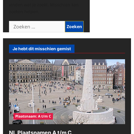
vinden wat je zoekt. Misschien kan
zoeken helpen.
Zoeken
naar:
Je hebt dit misschien gemist
Plaatsnaam: A t/m C
NL Plaatsnamen A t/m C