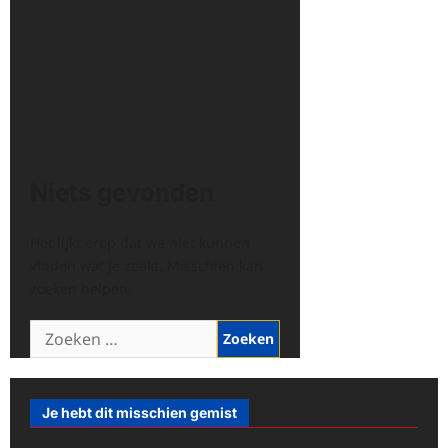
Niets gevonden
Het lijkt erop dat we niet kunnen
vinden wat je zoekt. Misschien kan
zoeken helpen.
Zoeken
naar:
Je hebt dit misschien gemist