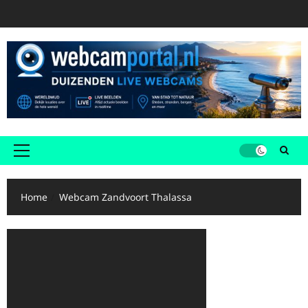
Ga
naar
de
inhoud
Primair
menu
Home
Webcam Zandvoort Thalassa