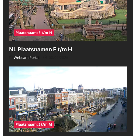
Plaatsnaam: F t/m H
NL Plaatsnamen F t/m H
Webcam Portal
08/09/2026
Plaatsnaam: I t/m M