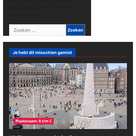
Het lijkt erop dat we niet kunnen
vinden wat je zoekt. Misschien kan
zoeken helpen.
Zoeken
naar:
Je hebt dit misschien gemist
Plaatsnaam: A t/m C