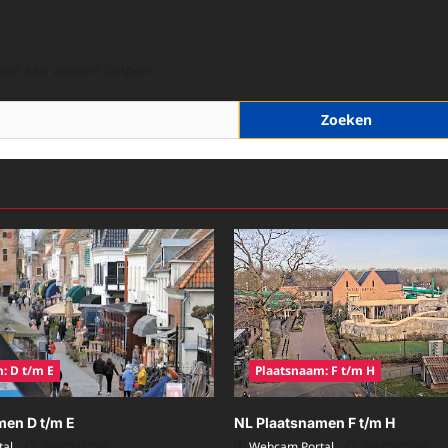
hien kan zoeken helpen.
: D t/m E
Plaatsnaam: F t/m H
men D t/m E
NL Plaatsnamen F t/m H
al
08/08/2026
Webcam Portal
08/08/2026