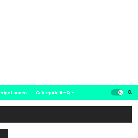
erige Landen
Catergorie A – Q