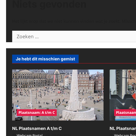
Niets gevonden
Het lijkt erop dat we niet kunnen vinden wat je zoekt. Missc
Zoeken
naar:
Je hebt dit misschien gemist
Plaatsnaam: A t/m C
Plaatsnaam
NL Plaatsnamen A t/m C
NL Plaatsna
Webcam Portal
08/08/2026
Webcam Port