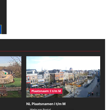
Plaatsnaam: I t/m M
NL Plaatsnamen I t/m M
Webcam Portal
08/08/2026