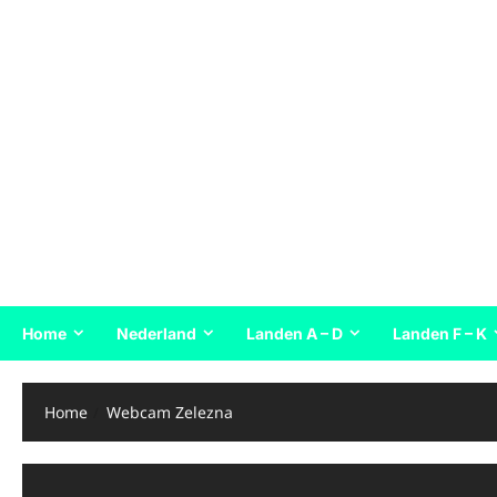
Home
Nederland
Landen A – D
Landen F – K
Home
Webcam Zelezna