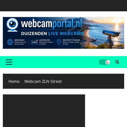
Ga
naar
de
inhoud
Primair
menu
Home
Webcam ZLN Street