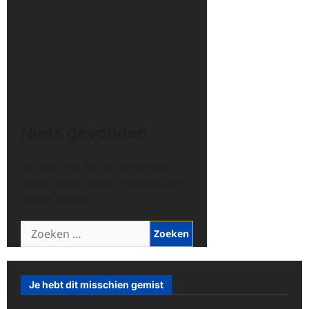
Niets gevonden
Het lijkt erop dat we niet kunnen
vinden wat je zoekt. Misschien kan
zoeken helpen.
Zoeken
naar:
Je hebt dit misschien gemist