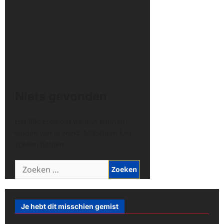
Niets gevonden
Het lijkt erop dat we niet kunnen
vinden wat je zoekt. Misschien kan
zoeken helpen.
Zoeken
naar:
Je hebt dit misschien gemist