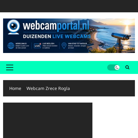
Ga
naar
de
inhoud
Primair
menu
Home
Webcam Zrece Rogla