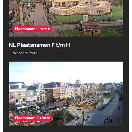
Plaatsnaam: F t/m H
NL Plaatsnamen F t/m H
Webcam Portal
08/06/2026
Plaatsnaam: I t/m M