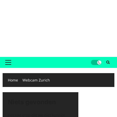
Primair
menu
Home
Webcam Zurich
Niets gevonden
Het lijkt erop dat we niet kunnen