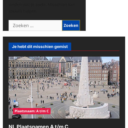
vinden wat je zoekt. Misschien kan
zoeken helpen.
Zoeken
naar:
Je hebt dit misschien gemist
Plaatsnaam: A t/m C
NL Plaatsnamen A t/m C