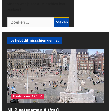
vinden wat je zoekt. Misschien kan
zoeken helpen.
Zoeken
naar:
Je hebt dit misschien gemist
Plaatsnaam: A t/m C
NL Plaatsnamen A t/m C