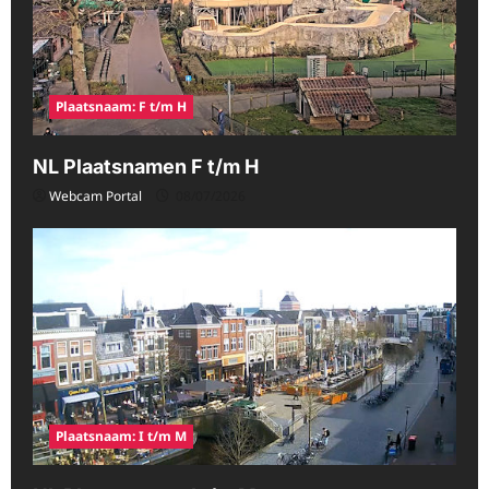
Plaatsnaam: F t/m H
NL Plaatsnamen F t/m H
Webcam Portal
08/07/2026
Plaatsnaam: I t/m M