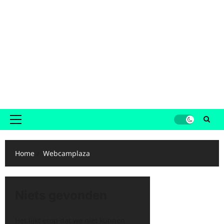
Primair
menu
Home
Webcamplaza
Niets gevonden
Het lijkt erop dat we niet kunnen