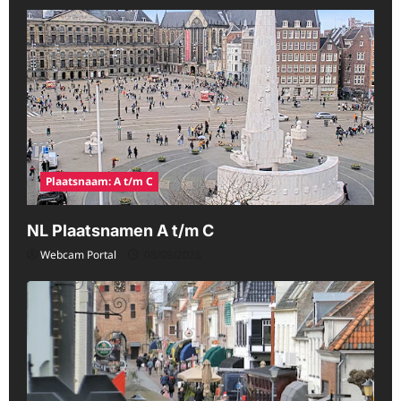
Plaatsnaam: A t/m C
NL Plaatsnamen A t/m C
Webcam Portal
08/09/2026