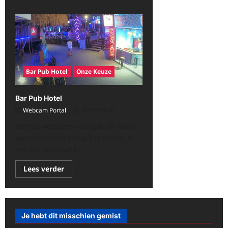
Bar Pub Hotel
Onze Keuze
Bar Pub Hotel
Webcam Portal
08/09/2026
Horeca webcams van café tot hotel
van restaurant tot op het terras. Je
ziet het allemaal in...
Lees
Lees verder
meer
over
Bar
Pub
Hotel
Je hebt dit misschien gemist