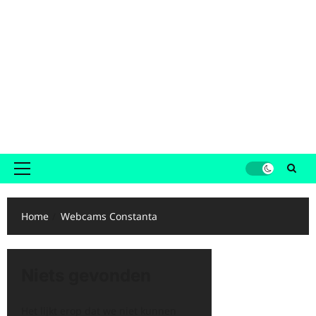
Primair
menu
Home
Webcams Constanta
Niets gevonden
Het lijkt erop dat we niet kunnen