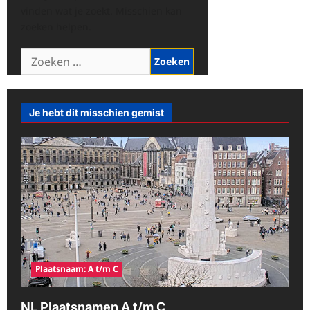
vinden wat je zoekt. Misschien kan
zoeken helpen.
Zoeken
naar:
Je hebt dit misschien gemist
Plaatsnaam: A t/m C
NL Plaatsnamen A t/m C