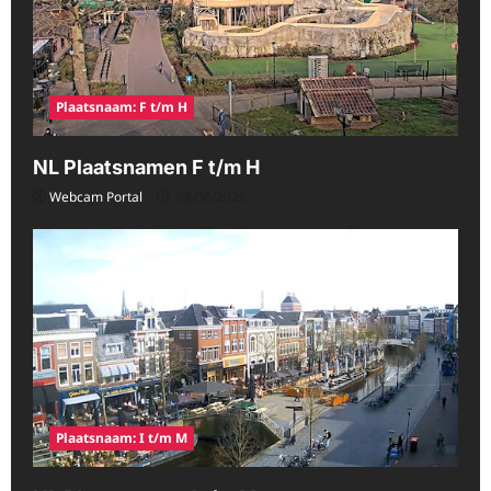
Plaatsnaam: F t/m H
NL Plaatsnamen F t/m H
Webcam Portal
08/06/2026
Plaatsnaam: I t/m M