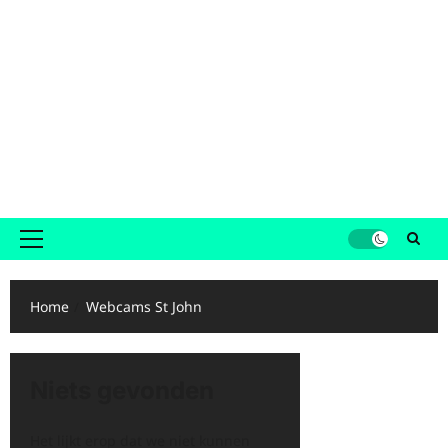
Primair
menu
Home
Webcams St John
Niets gevonden
Het lijkt erop dat we niet kunnen