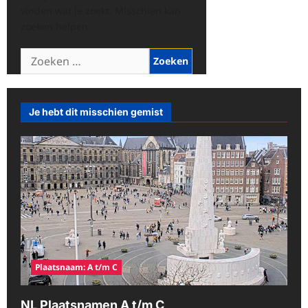
vinden wat je zoekt. Misschien kan
zoeken helpen.
Zoeken
naar:
Je hebt dit misschien gemist
Plaatsnaam: A t/m C
NL Plaatsnamen A t/m C