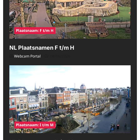
Plaatsnaam: F t/m H
NL Plaatsnamen F t/m H
Webcam Portal
08/06/2026
Plaatsnaam: I t/m M