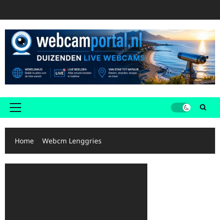
Ga
naar
de
inhoud
Primair
menu
Home
Webcm Lenggries