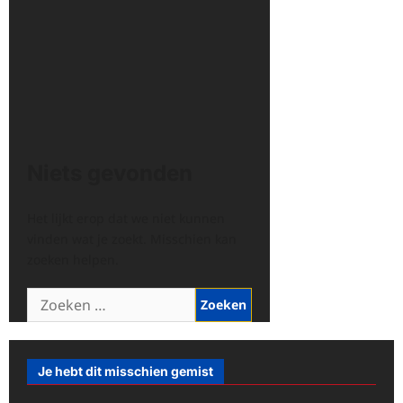
Niets gevonden
Het lijkt erop dat we niet kunnen
vinden wat je zoekt. Misschien kan
zoeken helpen.
Zoeken
naar:
Je hebt dit misschien gemist