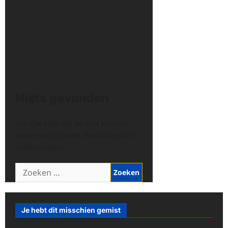
Niets gevonden
Het lijkt erop dat we niet kunnen
vinden wat je zoekt. Misschien kan
zoeken helpen.
Zoeken
naar:
Je hebt dit misschien gemist