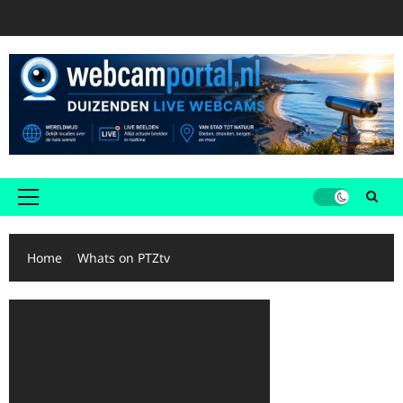
Ga
naar
de
inhoud
Primair
menu
Home
Whats on PTZtv