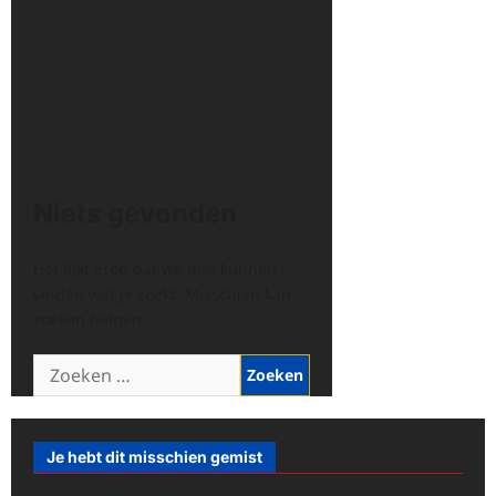
Niets gevonden
Het lijkt erop dat we niet kunnen
vinden wat je zoekt. Misschien kan
zoeken helpen.
Zoeken
naar:
Je hebt dit misschien gemist