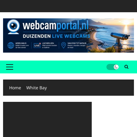
Ga
naar
de
inhoud
Primair
menu
Home
White Bay