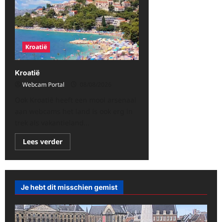
Kroatië
Kroatië
Webcam Portal
08/08/2026
Ook Kroatië heeft een mooi arsenaal
aan webcams het land is ook erg in
trek als vakantieland...
Lees
Lees verder
meer
over
Kroatië
Je hebt dit misschien gemist